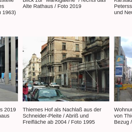
stelle
Karstad
Alte Rathaus / Foto 2019
es
Peterss
u 1963)
und Ne
as 2019
Thiemes Hof als Nachlaß aus der
Wohnun
fhaus
Schneider-Pleite / Abriß und
von Thi
Freifläche ab 2004 / Foto 1995
Bezug /