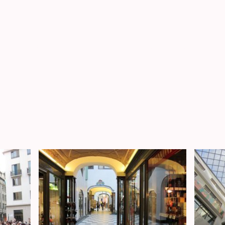
 HOFMANN I POSITIONEN I PUBLIKATIONEN I PR
te
Chronik 1968-1989
Chronik 1990-2013
Nac
sum